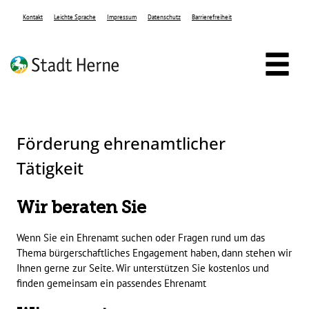
Zum Header
Zum Hauptinhalt
Zum Footer
Zum Hauptinhalt springen
Kontakt
Leichte Sprache
Impressum
Datenschutz
Barrierefreiheit
Förderung ehrenamtlicher
Tätigkeit
Kurzbeschreibung
Wir beraten Sie
Wenn Sie ein Ehrenamt suchen oder Fragen rund um das
Thema bürgerschaftliches Engagement haben, dann stehen wir
Ihnen gerne zur Seite. Wir unterstützen Sie kostenlos und
finden gemeinsam ein passendes Ehrenamt