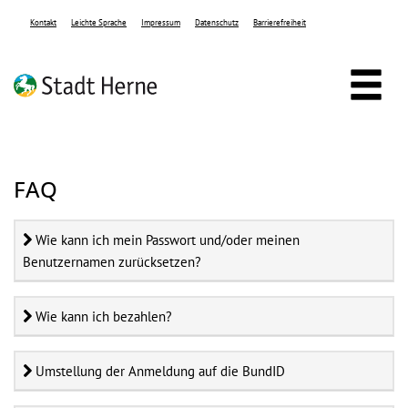
Zum Header
Zum Hauptinhalt
Zum Footer
Zum Hauptinhalt springen
Kontakt
Leichte Sprache
Impressum
Datenschutz
Barrierefreiheit
FAQ
Wie kann ich mein Passwort und/oder meinen
Benutzernamen zurücksetzen?
Wie kann ich mein Passwort un
Wie kann ich bezahlen?
Wie kann ich bezahlen?
Umstellung der Anmeldung auf die BundID
Umstellung der Anmeldung auf 