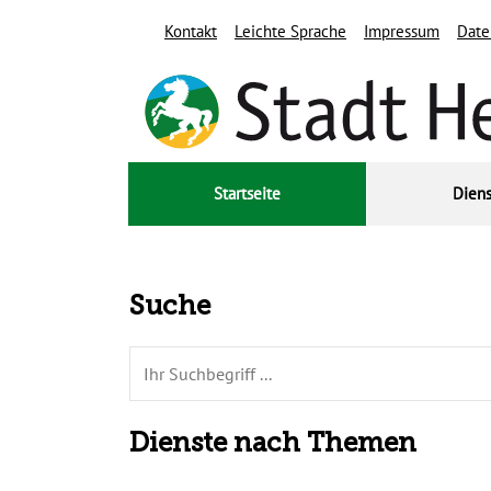
Zum Header
Zum Hauptinhalt
Zum Footer
Zum Hauptinhalt springen
Kontakt
Leichte Sprache
Impressum
Date
Startseite
Diens
Suche
Dienste nach Themen