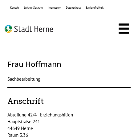
Zum Header
Zum Hauptinhalt
Zum Footer
Zum Hauptinhalt springen
Kontakt
Leichte Sprache
Impressum
Datenschutz
Barrierefreiheit
Frau Hoffmann
Sachbearbeitung
Anschrift
Abteilung 42/4 - Erziehungshilfen
Hauptstraße
241
44649
Herne
Raum 3.36