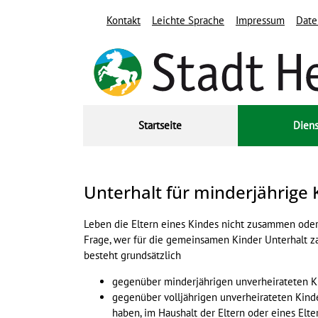
Zum Header
Zum Hauptinhalt
Zum Footer
Zum Hauptinhalt springen
Kontakt
Leichte Sprache
Impressum
Date
Startseite
Diens
Unterhalt für minderjährige 
Kurzbeschreibung
Leben die Eltern eines Kindes nicht zusammen oder 
Frage, wer für die gemeinsamen Kinder Unterhalt za
besteht grundsätzlich
gegenüber minderjährigen unverheirateten K
gegenüber volljährigen unverheirateten Kinde
haben, im Haushalt der Eltern oder eines Elte