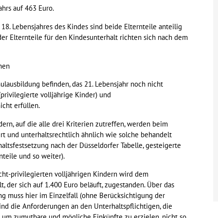
ahrs auf 463 Euro.
 18. Lebensjahres des Kindes sind beide Elternteile anteilig
der Elternteile für den Kindesunterhalt richten sich nach dem
chen
ulausbildung befinden, das 21. Lebensjahr noch nicht
ivilegierte volljährige Kinder) und
cht erfüllen.
ndern, auf die alle drei Kriterien zutreffen, werden beim
rt und unterhaltsrechtlich ähnlich wie solche behandelt
ltsfestsetzung nach der Düsseldorfer Tabelle, gesteigerte
teile und so weiter).
icht-privilegierten volljährigen Kindern wird dem
, der sich auf 1.400 Euro beläuft, zugestanden. Über das
g muss hier im Einzelfall (ohne Berücksichtigung der
nd die Anforderungen an den Unterhaltspflichtigen, die
, um zumutbare und mögliche Einkünfte zu erzielen, nicht so