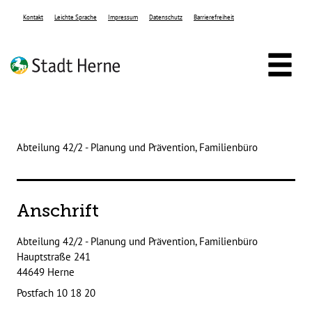
Zum Header
Zum Hauptinhalt
Zum Footer
Zum Hauptinhalt springen
Kontakt
Leichte Sprache
Impressum
Datenschutz
Barrierefreiheit
Abteilung 42/2 - Planung und Prävention, Familienbüro
Anschrift
Abteilung 42/2 - Planung und Prävention, Familienbüro
Hauptstraße
241
44649
Herne
Postfach 10 18 20