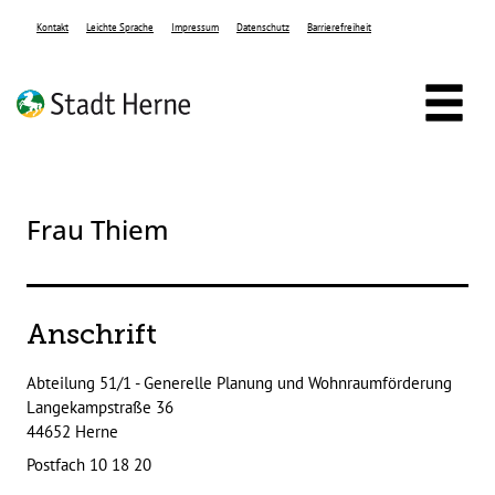
Zum Header
Zum Hauptinhalt
Zum Footer
Zum Hauptinhalt springen
Kontakt
Leichte Sprache
Impressum
Datenschutz
Barrierefreiheit
Frau Thiem
Anschrift
Abteilung 51/1 - Generelle Planung und Wohnraumförderung
Langekampstraße
36
44652
Herne
Postfach 10 18 20