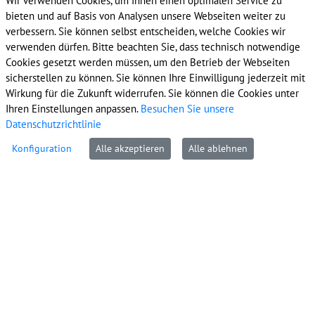
Wir verwenden Cookies, um Ihnen einen optimalen Service zu
bieten und auf Basis von Analysen unsere Webseiten weiter zu
verbessern. Sie können selbst entscheiden, welche Cookies wir
Friedrich-Ebert-Platz 2
verwenden dürfen. Bitte beachten Sie, dass technisch notwendige
44623 Herne
Cookies gesetzt werden müssen, um den Betrieb der Webseiten
sicherstellen zu können. Sie können Ihre Einwilligung jederzeit mit
Telefon: 0 23 23 / 16 - 0
Wirkung für die Zukunft widerrufen. Sie können die Cookies unter
Telefax: 0 23 23 / 16 - 21 00
Ihren Einstellungen anpassen.
Besuchen Sie unsere
Datenschutzrichtlinie
E-Mail:
info@herne.de
Internet:
www.herne.de
Konfiguration
Alle akzeptieren
Alle ablehnen
Impressum
Datenschutz
Kontakt
Cookie-Richtlinie